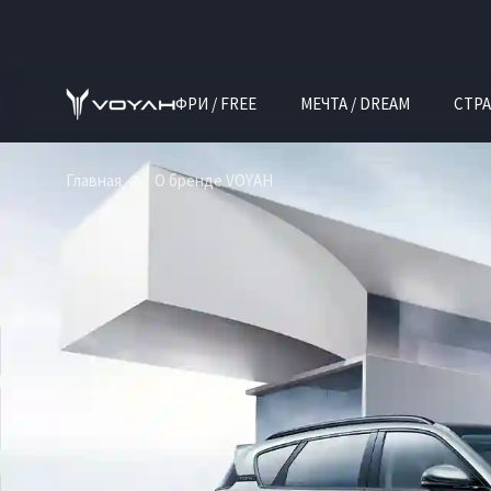
ФРИ / FREE
МЕЧТА / DREAM
СТРА
Главная
О бренде VOYAH