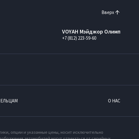
Вверх
VOYAH Мэйджор Олимп
+7 (812) 223-59-60
ДЕЛЬЦАМ
О НАС
тики, опции и указанные цены, носит исключительно
зображения автомобилей могут отличаться от серийных