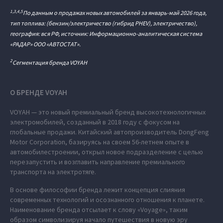
1,3,4,5
По данным о продажах новых автомобилей за январь-май 2026 года,
тип топлива: (бензин/электричество (гибрид PHEV), электричество),
география: вся РФ, источник: Информационно-аналитическая система
«РАДАР» ООО «АВТОСТАТ».
2
Сегментация бренда VOYAH
О БРЕНДЕ VOYAH
VOYAH — это новый премиальный бренд высокотехнологичных
электромобилей, созданный в 2018 году с фокусом на
глобальные продажи. Китайский автопроизводитель DongFeng
Motor Corporation, базируясь на своем 56-летнем опыте в
автомобилестроении, открыл новое подразделение с целью
перезапустить и возглавить направление премиального
транспорта на электротяге.
В основе философии бренда лежит концепция слияния
современных технологий и осознанного отношения к планете.
Наименование бренда отсылает к слову «Voyage», таким
образом символизируя начало путешествия в новую эру