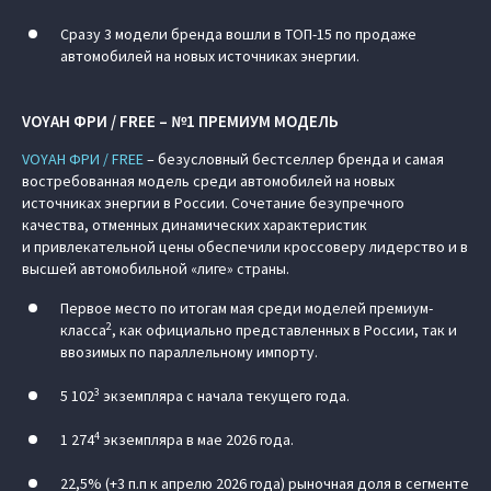
Сразу 3 модели бренда вошли в ТОП-15 по продаже
автомобилей на новых источниках энергии.
VOYAH ФРИ / FREE – №1 ПРЕМИУМ МОДЕЛЬ
VOYAH ФРИ / FREE
– безусловный бестселлер бренда и самая
востребованная модель среди автомобилей на новых
источниках энергии в России. Сочетание безупречного
качества, отменных динамических характеристик
и привлекательной цены обеспечили кроссоверу лидерство и в
высшей автомобильной «лиге» страны.
Первое место по итогам мая среди моделей премиум-
2
класса
, как официально представленных в России, так и
ввозимых по параллельному импорту.
3
5 102
экземпляра с начала текущего года.
4
1 274
экземпляра в мае 2026 года.
22,5% (+3 п.п к апрелю 2026 года) рыночная доля в сегменте