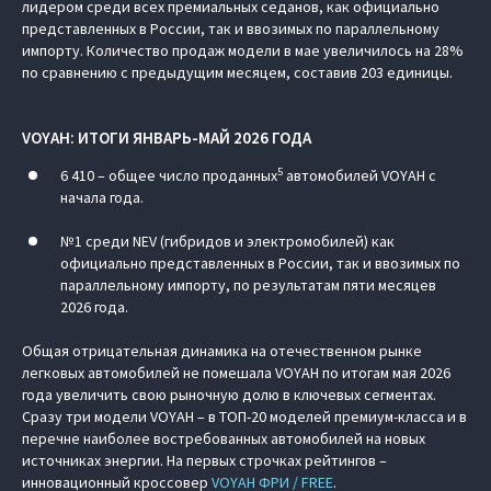
лидером среди всех премиальных седанов, как официально
представленных в России, так и ввозимых по параллельному
импорту. Количество продаж модели в мае увеличилось на 28%
по сравнению с предыдущим месяцем, составив 203 единицы.
VOYAH: ИТОГИ ЯНВАРЬ-МАЙ 2026 ГОДА
5
6 410 – общее число проданных
автомобилей VOYAH с
начала года.
№1 среди NEV (гибридов и электромобилей) как
официально представленных в России, так и ввозимых по
параллельному импорту, по результатам пяти месяцев
2026 года.
Общая отрицательная динамика на отечественном рынке
легковых автомобилей не помешала VOYAH по итогам мая 2026
года увеличить свою рыночную долю в ключевых сегментах.
Сразу три модели VOYAH – в ТОП-20 моделей премиум-класса и в
перечне наиболее востребованных автомобилей на новых
источниках энергии. На первых строчках рейтингов –
инновационный кроссовер
VOYAH ФРИ / FREE
.