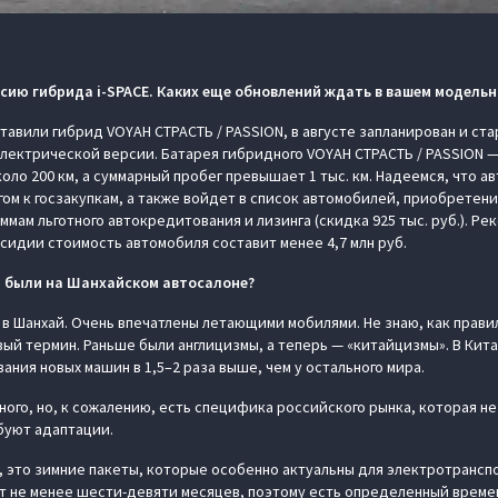
сию гибрида i-SPACE. Каких еще обновлений ждать в вашем модельн
авили гибрид VOYAH СТРАСТЬ / PASSION, в августе запланирован и ста
лектрической версии. Батарея гибридного VOYAH СТРАСТЬ / PASSION — 
оло 200 км, а суммарный пробег превышает 1 тыс. км. Надеемся, что 
м к госзакупкам, а также войдет в список автомобилей, приобретен
мам льготного автокредитования и лизинга (скидка 925 тыс. руб.). Р
субсидии стоимость автомобиля составит менее 4,7 млн руб.
ы были на Шанхайском автосалоне?
в Шанхай. Очень впечатлены летающими мобилями. Не знаю, как правил
вый термин. Раньше были англицизмы, а теперь — «китайцизмы». В Кит
ния новых машин в 1,5–2 раза выше, чем у остального мира.
ного, но, к сожалению, есть специфика российского рынка, которая н
буют адаптации.
, это зимние пакеты, которые особенно актуальны для электротрансп
 не менее шести-девяти месяцев, поэтому есть определенный време