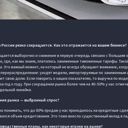
 России резко сокращается. Как это отражается на вашем бизнесе?
ащается выборочно и снижение в первую очередь связано с большим 
ю, где, как мы знаем, платились заниженные таможенные тарифы. Так
. Это важный момент, на который не всегда обращают внимание, когда
т перераспределение: уходят модели, импортируемые по заниженным 
т свою долю. Если говорить о наших показателях, то выручка по мод
за год к году. При сокращении рынка более чем на 40–50% у нас отме
одельной линейке.
ния рынка — выбранный спрос?
жно понимать, что до 80% продаж у нас приходилось на кредитные сдел
зился объем кредитования. Это тоже внесло существенный вклад в па
зводственные планы, как некоторые игроки на рынке?