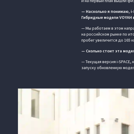
и на первый план вышли фи
— Насколько я понимаю, i
Гибридные модели VOYAH в
— Мы работаем в этом напра
на российском рынке по ит
пробег увеличится до 165 к
— Сколько стоит эта моде
— Текущая версия i-SPACE, 
запуску обновленную модел