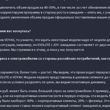
 увеличить объем продаж на 40–50%, в том числе за счет обновления л
корректируем программу в сторону роста и ожидаем — опять же, с уче
одного увеличения объема продаж официально поставляемых машин и
ием вас коснулась?
ов VOYAH, то узнаете, что ждать некоторые модели надо от недели до
ситуация, например, по EVOLUTE i-JOY: ожидание составляет от двух 
ожки. Мы стремимся к этому, и пока у нас получается.
ереса к электромобилям со стороны российских потребителей, как 
сохраняется, более того — растет. Мы видим, что происходит перера
OLUTE и VOYAH. Модели первого представлены в ценовом сегменте до 4 
, если их условно разделять по цене, мы видим позитивную динамику.
млн руб. может быть очень большой спрос на электромобили. К примеру
, а не на корпоративных клиентов (хотя в первую очередь эта модель
ду было наоборот: 80% — корпоративные клиенты, 20% — физлица. Это 
фоне высоких ставок лизинга корпоративный сегмент замедлился, марж