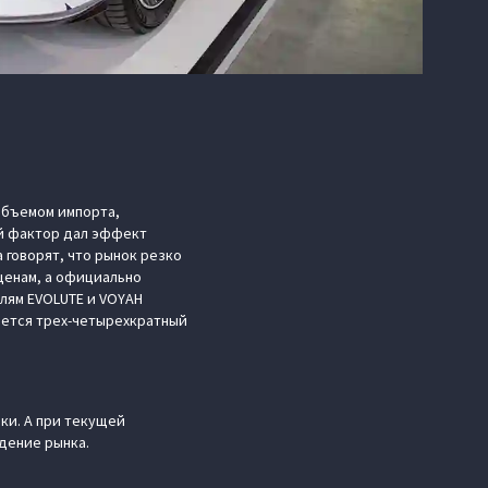
объемом импорта,
ой фактор дал эффект
 говорят, что рынок резко
ценам, а официально
елям EVOLUTE и VOYAH
чается трех-четырехкратный
ки. А при текущей
дение рынка.