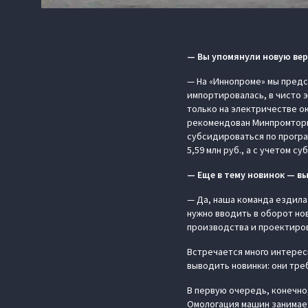
— Вы упомянули новую вер
— На «Иннопроме» мы предст
импортировалась, в чисто э
только на электричестве ок
рекомендован Минпромторго
субсидироваться по програм
5,59 млн руб., а с учетом 
— Еще в тему новинок — в
— Да, наша команда ездила 
нужно вводить в оборот но
производства и проектирова
Встречается много интерес
выводить новинки: они тре
В первую очередь, конечно
Омологация машин занимает