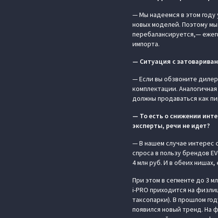
— Мы надеемся в этом году
новых моделей. Поэтому мы 
перебалансируется,— ежег
импорта.
— Ситуация с затовариван
— Если вы обзвоните дилер
комплектации. Аналогичная 
должны продаваться как пир
— То есть о снижении инт
эксперты, речи не идет?
— В нашем случае интерес 
спроса в пользу брендов EV
4 млн руб. И в обеих нишах
При этом в сегменте до 3 
i-PRO приходится на физлиц
таксопарки). В прошлом го
появился новый тренд. На 