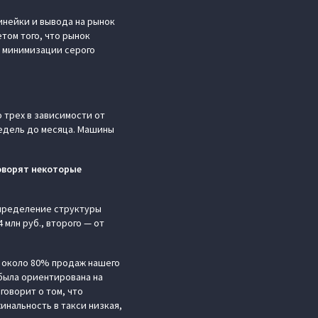
инейки и вывода на рынок
том того, что рынок
 минимизации серого
 трех в зависимости от
недель до месяца. Машины
говорят некоторые
спределение структуры
млн руб., второго — от
, около 80% продаж нашего
 была ориентирована на
говорит о том, что
инальность в такси низкая,