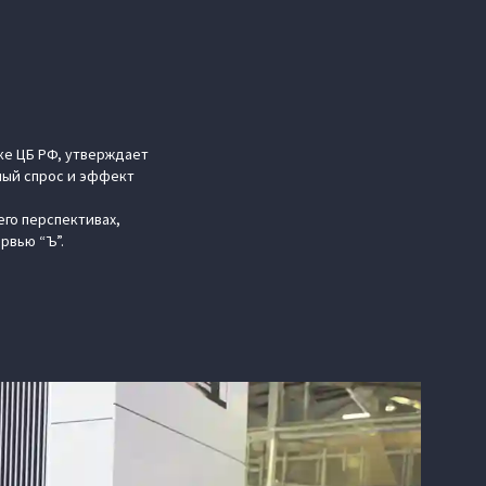
ке ЦБ РФ, утверждает
ный спрос и эффект
его перспективах,
рвью “Ъ”.