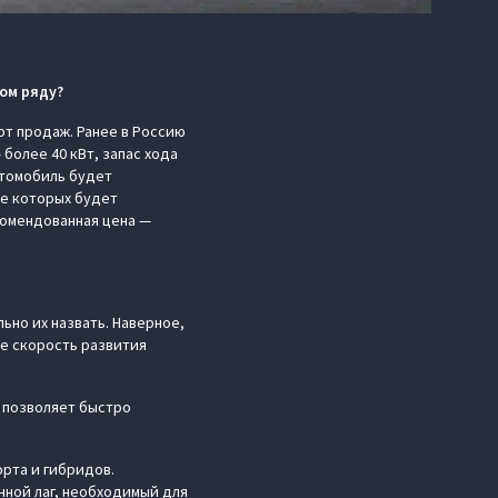
ом ряду?
рт продаж. Ранее в Россию
более 40 кВт, запас хода
автомобиль будет
ие которых будет
екомендованная цена —
ьно их назвать. Наверное,
ае скорость развития
е позволяет быстро
орта и гибридов.
нной лаг, необходимый для