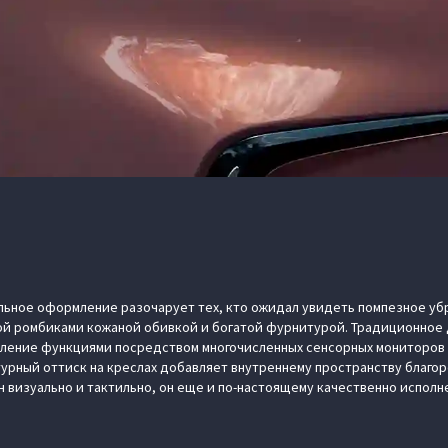
льное оформление разочарует тех, кто ожидал увидеть помпезное убр
ой ромбиками кожаной обивкой и богатой фурнитурой. Традиционное 
авление функциями посредством многочисленных сенсорных мониторов
турный оттиск на креслах добавляет внутреннему пространству благор
н визуально и тактильно, он еще и по-настоящему качественно исполн