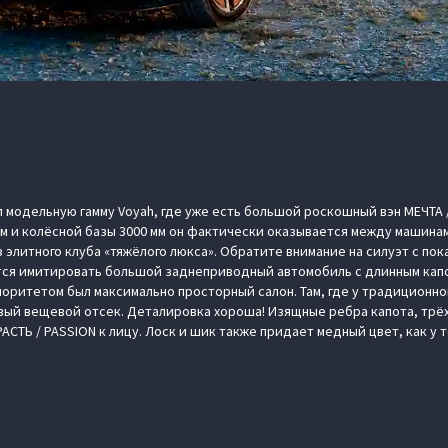
 модельную гамму Voyah, где уже есть большой роскошный вэн МЕЧТА 
мм и колёсной базы 3000 мм он фактически оказывается между машинам
элитного клуба «тяжёлого люкса». Обратите внимание на силуэт с пок
ется имитировать большой заднеприводный автомобиль с длинным кап
иоритетом был максимально просторный салон. Там, где у традиционно
вый вещевой отсек. Деталировка хороша! Изящные ребра капота, тр
СТЬ / PASSION к лицу. Лоск и шик также придает медный цвет, как у 