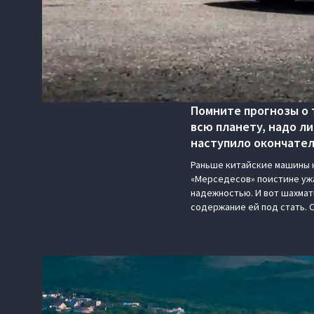
Помните прогнозы о 
всю планету, надо л
наступило окончател
Раньше китайские машины н
«Мерседесов» поистине уж
надежностью. И вот шахмат
содержание ей под стать. 