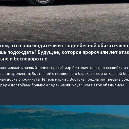
том, что производители из Поднебесной обязательно 
ишь подождать? Будущее, которое пророчили лет эта
ьно и бесповоротно
апоминали мрачный карикатурный мир без полутонов, казавшийся из 
асным зрелищем. Выставкой откровенного барахла с сомнительной бе
ная доска опрокинута. Теперь марки с Востока предлагают весьма уб
Среди достойных большой седан марки Voyah. Мы в этом убедились!