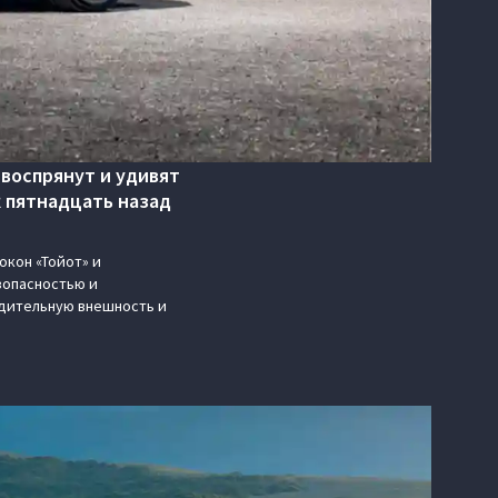
воспрянут и удивят
к пятнадцать назад
окон «Тойот» и
зопасностью и
едительную внешность и