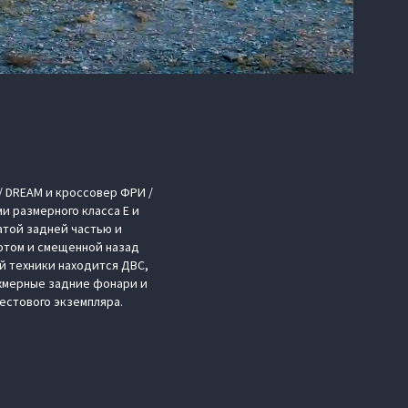
/ DREAM и кроссовер ФРИ /
и размерного класса E и
атой задней частью и
отом и смещенной назад
й техники находится ДВС,
ёхмерные задние фонари и
тестового экземпляра.