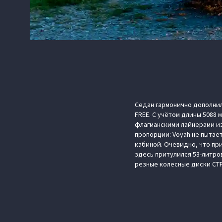
Седан гармонично дополнил
FREE. С учётом длины 5088 
флагманскими лайнерами из 
пропорции: Voyah не пыта
кабиной. Очевидно, что пр
здесь притулился 53-литро
резные колесные диски СТРА