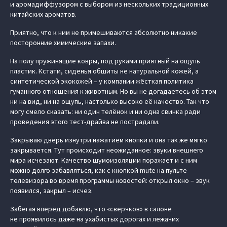
и аромадиффузором с выбором из нескольких традиционных
китайских ароматов.
Приятно, что к ним не примешиваются абсолютно никакие
посторонние химические запахи.
На полу пружинящие ковры, под руками приятный на ощупь
пластик. Кстати, сиденья обшиты не натуральной кожей, а
синтетической экокожей – у компании жёсткая политика
гуманного отношения к животным. Но вы не догадаетесь об этом
ни на вид, ни на ощупь, настолько высоко её качество. Так что
могу смело сказать: ни один телёнок и ни одна свинка ради
проведения этого тест-драйва не пострадали.
Закрываю дверь изнутри нажатием кнопки и она так же мягко
закрывается. Тут происходит неожиданное: звуки внешнего
мира исчезают. Качество шумоизоляции поражает и с ним
можно долго забавляться, как с кнопкой mute на пульте
телевизора во время программы новостей: открыл окно – звук
появился, закрыл – исчез.
Забегая вперёд добавлю, что «сверчков» в салоне
не проявилось даже на ухабистых дорогах и лежачих