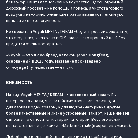
бензожоры выглядят несколько неуместно. Здесь огромный
дорожный просвет – не помощь, а помеха, а чистота горного
воздуха и нежно-молочный цвет озера вызывают лёгкий укол
вины за их неэкологичность.
Но сможет ли Voyah МЕЧТА / DREAM убедить российскую элиту,
что «крузаки», «лексусы» и GLS-класс – это прошлый век? Ему
придётся очень постараться.
«Voyah — это люкс-бренд автоконцерна Dongfeng,
основанный в 2018 году. Название произведено
от voyage (путешествие — лат.)».
ВНЕШНОСТЬ
На вид Voyah МЕЧТА / DREAM – чистокровный азиат.
Вы
наверное слышали, что китайские компании производят
для лаоваев одни товары, а для внутреннего рынка другие,
более качественные и иначе устроенные. Так вот, наш минивэн
однозначно относится к второй категории. Весь его облик
не просто шепчет, а кричит «Made in China!» (в хорошем смысле).
Любой европеец впадёт в оцепенение от такой эклектики,