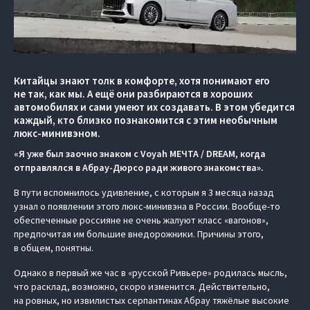
Китайцы знают толк в комфорте, хотя понимают его
не так, как мы. А ещё они разбираются в хороших
автомобилях и сами умеют их создавать. В этом убедится
каждый, кто близко познакомится с этим необычным
люкс-минивэном.
«Я уже был заочно знаком с Voyah МЕЧТА / DREAM, когда
отправлялся в Абрау-Дюрсо ради живого знакомства».
В пути вспомнилось удивление, с которым я 3 месяца назад
узнал о появлении этого люкс-минивэна в России. Вообще-то
обеспеченные россияне не очень жалуют класс «вагонов»,
предпочитая им большие внедорожники. Причины этого,
в общем, понятны.
Однако в первый же час в «русской Ривьере» родилась мысль,
что расклад, возможно, скоро изменится. Действительно,
на ровных, но извилистых серпантинах Абрау тяжёлые высокие