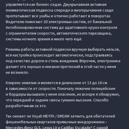
управляется как бизнес-седан. Двухрычажная активная
пневматическая подвеска спереди и многорычажная сзади
проглатывают все ухабы и отлично работают в поворотах.
Водителю помогают 20 электронных систем, от банальной
Антиблокировочная система до адаптивного круиз-контроля
с ограничителем скорости, автоматического парковщика,
системы ночного зрения и много чего ещё.
Режимы работы активной подвески вручную выбирать нельзя,
вся настройка происходит автоматически, подстраиваясь
под качество дороги и стиль вождения. Впрочем, электроника
делает это хорошо и никаких претензий в этой части у меня
не возникло.
Клиренс невелик и меняется в диапазоне от 13 до 16 см
в зависимости от скорости. Поначалу лежачие полицейские
и бордюры вызывали у меня опасения, но вскоре я обнаружил,
что передний и задние свесы гуманно высокие. Спасибо
разработчикам за это.
Так сможет ли Voyah МЕЧТА / DREAM затмить для обитателей
фешенебельных кварталов привычные внедорожники –
Mercedes-Benz GLS, Lexus LX и Cadillac Escalade? С одной