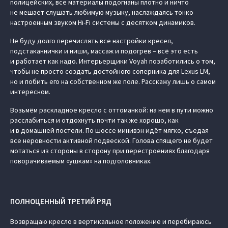
полицейских, все материалы подогнаны плотно и ничто
не мешает слушать любимую музыку, наслаждаясь тонко
настроенным звуком Hi-Fi системы с десятком динамиков.
Не буду долго перечислять все настройки кресел,
подстаканнички и ниши, массаж и подогрев – всё это есть
и работает как надо. Интерьерщики Voyah позаботились о том,
чтобы не просто создать достойного соперника для Lexus LM,
но и побить его на собственном же поле. Расскажу лишь о самом
интересном.
Возьмём раскладное кресло с оттоманкой: на нем в пути можно
расслабиться и отдохнуть почти так же хорошо, как
и в домашней постели. По шоссе минивэн идёт мягко, съедая
все неровности активной подвеской. Голова спящего не будет
мотаться из стороны в сторону при перестроениях благодаря
поворачиваемым «ушкам» на подголовниках.
ПОЛНОЦЕННЫЙ ТРЕТИЙ РЯД
Возвращаю кресло в вертикальное положение и перебираюсь