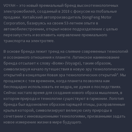
VOYAH – это новый премиальный бренд высокотехнологичных
электромобилей, созданный в 2018 с фокусом на глобальные
продажи. Китайский автопроизводитель DongFeng Motor
Corporation, базируясь на своем 53-летнем опыте в
автомобилестроении, открыл новое подразделение с целью
перезапустить и возглавить направление премиального
транспорта на электротяге.
В основе бренда лежит тренд на слияние современных технологий
и осознанного отношения к планете. Латинское наименование
бренда отсылает к слову «Вояж» (Voyage), таким образом,
символизируя начало путешествия в новую эру технологических
открытий в концепции Новая эра технологических открытий*. Мы
прощаемся с тем временем, когда планета позволяла нам
беспощадно использовать ее недра, не думая о последствиях.
Сейчас настало время для создания нового образа мышления, в
котором природа и технологии существуют в гармонии. Логотип
бренда был вдохновлен образом парящей птицы, расправленные
крылья которой, символизируют великую силу природы в
сочетании с инновационными технологиями, призванными задать
новое измерение жизни в мире будущего.