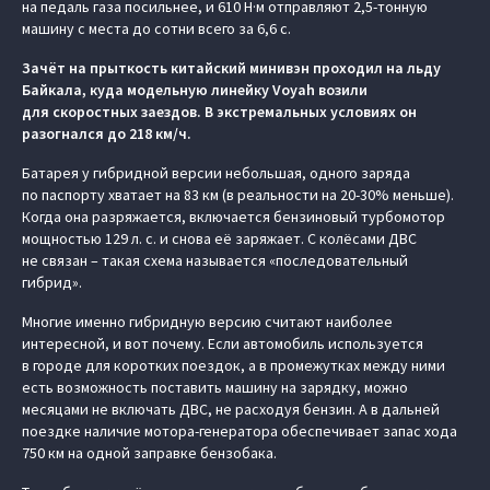
на педаль газа посильнее, и 610 Н·м отправляют 2,5-тонную
машину с места до сотни всего за 6,6 с.
Зачёт на прыткость китайский минивэн проходил на льду
Байкала, куда модельную линейку Voyah возили
для скоростных заездов. В экстремальных условиях он
разогнался до 218 км/ч.
Батарея у гибридной версии небольшая, одного заряда
по паспорту хватает на 83 км (в реальности на 20-30% меньше).
Когда она разряжается, включается бензиновый турбомотор
мощностью 129 л. с. и снова её заряжает. С колёсами ДВС
не связан – такая схема называется «последовательный
гибрид».
Многие именно гибридную версию считают наиболее
интересной, и вот почему. Если автомобиль используется
в городе для коротких поездок, а в промежутках между ними
есть возможность поставить машину на зарядку, можно
месяцами не включать ДВС, не расходуя бензин. А в дальней
поездке наличие мотора-генератора обеспечивает запас хода
750 км на одной заправке бензобака.