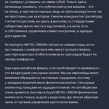
на «галёрку», усевшись за самим собой. Только здесь
начинаешь понимать, что кубический кузов машины – это
не плохо, а чертовски хорошо, ведь на третьем ряду почти так
же просторно, как на втором. У многих конкурентов третий ряд
считается детским, но здесь взрослому со стандартными
габаритами хватит места и над головой, и в ногах. Есть
и собственное управление климат-контролем, и зарядки
для гаджетов.
По паспорту МЕЧТА / DREAM считается семиместным, но по-
настоящему с комфортом в нём смогут путешествовать
шестеро взрослых. И обитателям всех трёх рядов будет по-
своему комфортно.
Ещё одна китайская фишка, к которой придётся привыкнуть –
это вездесущие сенсорные кнопки. Мы как европейцы много
внимания обращаем на тактильные ощущения, поэтому
у западных моделей много физических кнопок. Сенсорные
кнопки под пальцами не ощущаются никак. Но китайцам они
очень нравятся, поэтому в Voyah МЕЧТА / DREAM физические
кнопки есть только на руле у водителя, где чёткая обратная
связь от органов управления критически важна.