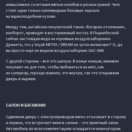
немыслимого сочетания мягких изгибов и резких граней. Чего
стоят одни только каплевидные боковые зеркала
на ящикоподобном кузове.
Между тем, китайских покупателей такие «батареи отопления»,
наоборот, приводят в восторженный экстаз. В Поднебесной
сейчас настоящая мода на огромные воздухозаборники.
Думаете, что у Voyah МЕЧТА / DREAM он чуток великоват? О, да
вы просто ещё не видели воздухозаборник GAC GN8.
С другой стороны – всё это шелуха. В конце концов, минивэн
покупают не для того, чтобы любоваться на него, как
на суперкар, гораздо важнее, что внутри, так что открываем
дверь и ныряем.
САЛОН И БАГАЖНИК
Сдвижная дверь с электроприводом мягко отъезжает в сторону
и первое, что встречает меня в салоне – это приятный запах.
Автомобиль во всех комплектациях оснащается ионизатором