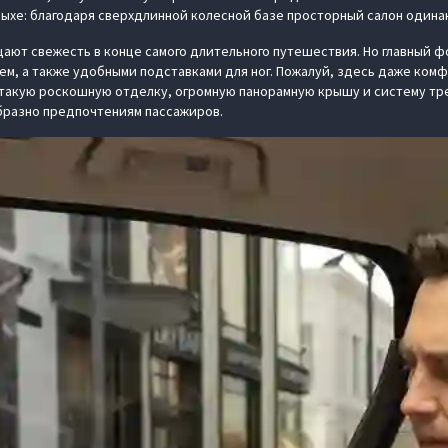
тдыхе: благодаря сверхдлинной колесной базе просторный салон одина
ют свежесть в конце самого длительного путешествия. Но главный фо
м, а также удобными подставками для ног. Пожалуй, здесь даже комф
акую роскошную отделку, огромную панорамную крышу и систему тре
разно предпочтениям пассажиров.