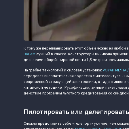
К тому же перепланировать этот объем можно на любой в
DREAM
лучший в классе. Конструкторы минивэна примени
дисплеями общей шириной почти 1,5 метра и премиальны
На гребне технологий и силовая установка:
VOYAH МЕЧТА 
передовая пневматическая подвеска с интеллектуальным
современной страхующей электроники, от адаптивного кр
китайской методике . Русификация, зимний пакет, навиг
действие программы льготного кредитования со скидкой 
Пилотировать или делегироват
Сложно представить себе «телепорт» уютнее, чем кожан