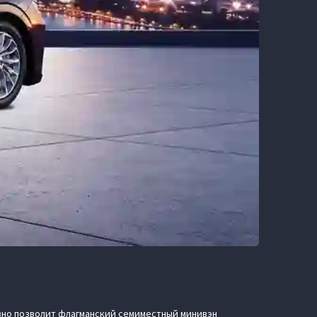
овно позволит флагманский семиместный минивэн