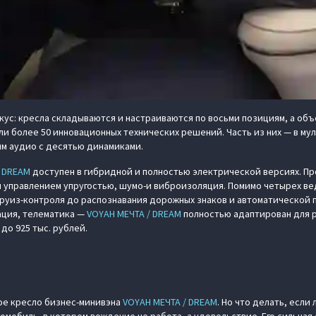
кус: кресла складываются и настраиваются по восьми позициям, а объ
ли более 50 инновационных технических решений. Часть из них — в м
м аудио с десятью динамиками.
/ DREAM
доступен в гибридной и полностью электрической версиях. П
 управлением упругостью, шумо-и виброизоляция. Помимо четырех вед
уиз-контроля до распознавания дорожных знаков и автоматической па
ация, телематика —
VOYAH МЕЧТА / DREAM
полностью адаптирован для р
до 925 тыс. рублей.
ь
ое кресло бизнес-минивэна
VOYAH МЕЧТА / DREAM
. Но что делать, если