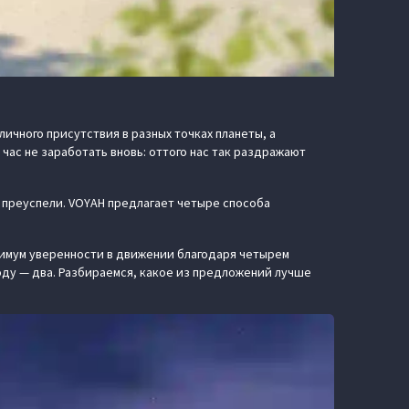
чного присутствия в разных точках планеты, а
час не заработать вновь: оттого нас так раздражают
м преуспели. VOYAH предлагает четыре способа
ксимум уверенности в движении благодаря четырем
ду — два. Разбираемся, какое из предложений лучше