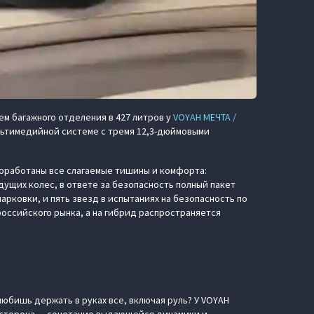
ем багажного отделения в 427 литров у
VOYAH МЕЧТА /
ультимедийной системе с тремя 12,3-дюймовыми
роработаны все слагаемые тишины и комфорта:
ущих колес, в ответе за безопасность полный пакет
рковки, и пять звезд в испытаниях на безопасность по
оссийского рынка, а на гибрид распространяется
 любишь держать в руках все, включая руль? У VOYAH