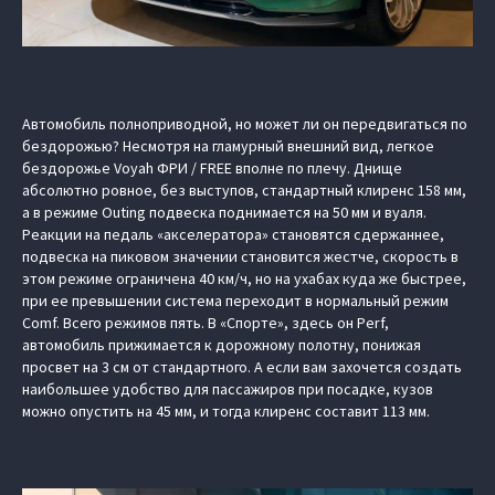
Автомобиль полноприводной, но может ли он передвигаться по
бездорожью? Несмотря на гламурный внешний вид, легкое
бездорожье Voyah ФРИ / FREE вполне по плечу. Днище
абсолютно ровное, без выступов, стандартный клиренс 158 мм,
а в режиме Outing подвеска поднимается на 50 мм и вуаля.
Реакции на педаль «акселератора» становятся сдержаннее,
подвеска на пиковом значении становится жестче, скорость в
этом режиме ограничена 40 км/ч, но на ухабах куда же быстрее,
при ее превышении система переходит в нормальный режим
Comf. Всего режимов пять. В «Спорте», здесь он Perf,
автомобиль прижимается к дорожному полотну, понижая
просвет на 3 см от стандартного. А если вам захочется создать
наибольшее удобство для пассажиров при посадке, кузов
можно опустить на 45 мм, и тогда клиренс составит 113 мм.