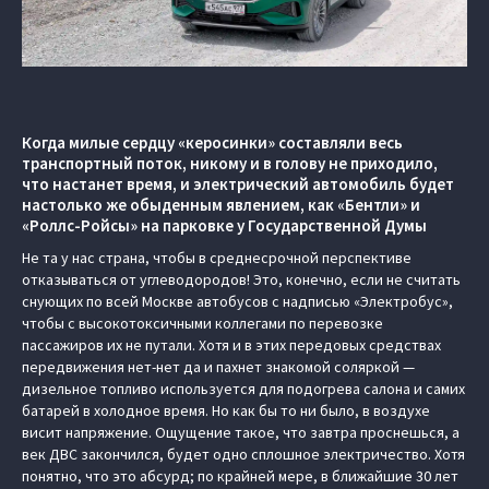
Когда милые сердцу «керосинки» составляли весь
транспортный поток, никому и в голову не приходило,
что настанет время, и электрический автомобиль будет
настолько же обыденным явлением, как «Бентли» и
«Роллс-Ройсы» на парковке у Государственной Думы
Не та у нас страна, чтобы в среднесрочной перспективе
отказываться от углеводородов! Это, конечно, если не считать
снующих по всей Москве автобусов с надписью «Электробус»,
чтобы с высокотоксичными коллегами по перевозке
пассажиров их не путали. Хотя и в этих передовых средствах
передвижения нет-нет да и пахнет знакомой соляркой —
дизельное топливо используется для подогрева салона и самих
батарей в холодное время. Но как бы то ни было, в воздухе
висит напряжение. Ощущение такое, что завтра проснешься, а
век ДВС закончился, будет одно сплошное электричество. Хотя
понятно, что это абсурд; по крайней мере, в ближайшие 30 лет