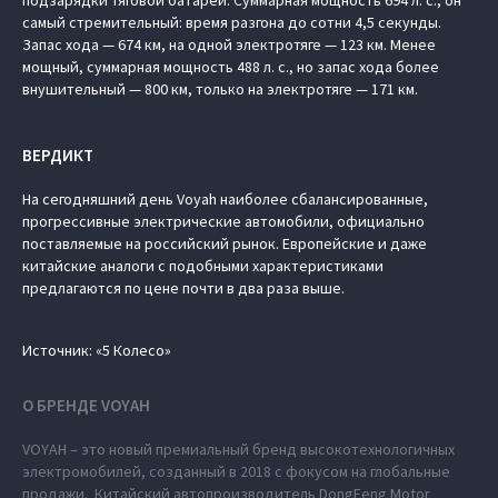
подзарядки тяговой батареи. Суммарная мощность 694 л. с., он
самый стремительный: время разгона до сотни 4,5 секунды.
Запас хода — 674 км, на одной электротяге — 123 км. Менее
мощный, суммарная мощность 488 л. с., но запас хода более
внушительный — 800 км, только на электротяге — 171 км.
ВЕРДИКТ
На сегодняшний день Voyah наиболее сбалансированные,
прогрессивные электрические автомобили, официально
поставляемые на российский рынок. Европейские и даже
китайские аналоги с подобными характеристиками
предлагаются по цене почти в два раза выше.
Источник: «5 Колесо»
О БРЕНДЕ VOYAH
VOYAH – это новый премиальный бренд высокотехнологичных
электромобилей, созданный в 2018 с фокусом на глобальные
продажи. Китайский автопроизводитель DongFeng Motor