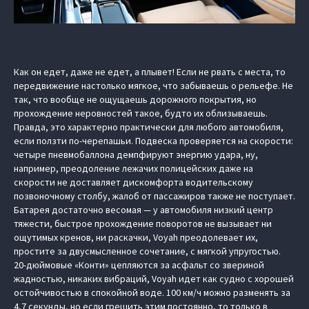
Как он едет, даже не едет, а плывет! Если не рвать с места, то
передвижение настолько мягкое, что забываешь о рельефе. Не
так, что вообще не ощущаешь дорожного покрытия, но
прохождение неровностей такое, будто их облизываешь.
Правда, это характерно практически для любого автомобиля,
если ползти по-черепашьи. Подвеска проверяется на скорости:
четыре пневмобаллона демпфируют энергию удара, ну,
например, преодоление лежачих полицейских даже на
скорости не доставляет дискомфорта водительскому
позвоночному столбу, жалоб от пассажиров также не поступает.
Батарея достаточно весомая — у автомобиля низкий центр
тяжести, быстрое прохождение поворотов не вызывает ни
ощутимых кренов, ни раскачки, Voyah преодолевает их,
простите за двусмысленное сочетание, с мягкой упругостью.
20‑дюймовые «Конти» цепляются за асфальт со звериной
жадностью, никаких вибраций, Voyah идет как судно с хорошей
остойчивостью в спокойной воде. 100 км/ч можно разменять за
4,7 секунды, но если грешить этим постоянно, то только в