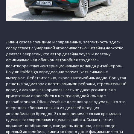
Линии кузова солидные и современные, элегантность здесь
соседствует с умеренной агрессивностью. Китайцы неохотно
делятся секретом, кто автор дизайна Voyah. И поэтому
официально над обликом автомобиля трудилась
политкорректная «интернациональная команда дизайнеров».
Но уши Italdesign определенно торчат, хотя сильно не
выпирают. Действительно, скроен автомобиль ладно. Вогнутая
решетка радиатора с вертикальными ребрами, стремительный
перед и лаконичная кормовая часть не дают усомниться в
присутствии европейцев в международной команде
разработчиков. Облик Voyah не дает повода подумать, что это
очередная сборная солянка из деталей ведущих
автомобильных брендов. Это воспринимается как правильно
сделанная современная и цельная работа. Бывает, эскиз
поражает воображение, ожидаешь шедевра, а на выходе
пресный автомобиль, линии которого даже фамильные черты