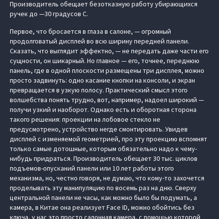
Производитель обещает безотказную работу убирающихся
ручек до —30 градусов С.
Первое, что бросается в глаза в салоне, — огромный
продолговатый дисплей во всю ширину передней панели.
Сказать, что выглядит эффектно, — не передать даже части его
сущности, он шикарный. Но главное — его, точнее, переднюю
панель, где в одной плоскости размещены три дисплея, можно
просто задвинуть: одно касание кнопки на консоли, и экран
превращается в узкую полосу. Практический смысл этого
волшебства понять трудно, вот, например, надоел широкий —
получи узкий и наоборот. Однако есть и оборотная сторона
такого решения: проекции на лобовое стекло не
предусмотрено, устройство негде смонтировать. Увидев
дисплей с изменяемой геометрией, про эту проекцию вспомнят
только самые дотошные, которым обязательно надо к чему-
нибудь придраться. Производитель обещает 30 тыс. циклов
подъемов-опусканий панели или 10 лет работы этого
механизма, но, честно говоря, не думаю, что кому-то захочется
проделывать эту манипуляцию по восемь раз на дню. Сверху
центральной панели не часы, как можно было бы подумать, а
камера, в Китае она реализует Face ID, можно обойтись без
ключа, у нас это просто салонная камера, с помощью которой