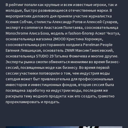
В рейтинг попали как крупные и всем известные игроки, так и
молодые, быстро развивающиеся отечественные марки. В
мероприятиях делового дня приняли участие журналистка
Ксения Собчак, стилисты Александр Рогов и Алексей Сухарев,
эксперт e-commerce Анастасия Полетаева, соосновательница
Monochrome Алиса Боха, модель и fashion-блогер Асмат Чкотуа,
основательница магазина 2MOOD Кристина Хоронжук,
соосновательница ресторанного холдинга Perelman People
Евгения Левшицкая, основатель ZNWR Максим Ганисевский,
основательница STUDIO 29 Татьяна Фомичева и многие другие.
Эксперты рынка смогли обменяться мнениями во время бизнес-
сессий, посвященных моде как бизнесу. Во время первой
сессии участники поговорили о том, чем индустрия моды
сегодня может быт привлекательна для профессиональных
инвесторов и инвестиционных фондов, вторая сессия была
посвящена заработку на индустрии моды, последняя же
раскрыла тему модного продукта: как его создать, грамотно
прорекламировать и продать.