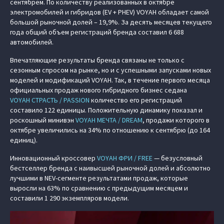
сентябрем. По количеству реализованных в октябре
электромобилей и гибридов (EV + PHEV) VOYAH обладает самой
большой рыночной долей – 19,9%. За десять месяцев текущего
года общий объем регистраций бренда составил 6 688
автомобилей.
Впечатляющие результаты бренда связаны не только с
сезонным спросом на рынке, но и с успешными запусками новых
моделей и модификаций VOYAH. Так, в течение первого месяца
официальных продаж нового гибридного бизнес седана
VOYAH СТРАСТЬ / PASSION
количество его регистраций
составило 122 единицы. Положительную динамику показал и
роскошный минивэн
VOYAH МЕЧТА / DREAM
, продажи которого в
октябре увеличились на 34% по отношению к сентябрю (до 164
единиц).
Инновационный кроссовер
VOYAH ФРИ / FREE
— безусловный
бестселлер бренда с наивысшей рыночной долей и абсолютно
лучшими в NEV-сегменте результатами продаж, которые
выросли на 63% по сравнению с предыдущим месяцем и
составили 1 290 экземпляров модели.