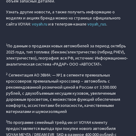
объем запасных деталей.
Узнать другие новости, а также получить информацию о
моделях и акциях бренда можно на странице официального
сайта VOYAH:
voyah.ru
и в телеграм-канале
voyah_rus
.
1
По данным о продажах новых автомобилей за период октябрь
2025 года, тип топлива: (бензин/электричество (гибрид PHEV),
электричество), география: вся РФ, источник: Информационно-
аналитическая система «РАДАР» ООО «АВТОСТАТ».
2
Сегментация АО ЭВИА: — №1 в сегменте премиальных
кроссоверов: премиальный кроссовер – автомобиль c
рекомендованной розничной ценой в России от 3.500.000
рублей, с двухобъемным несущим кузовом, увеличенным
дорожным просветом, с множеством функций обеспечения
комфорта, ассистентами безопасности, качественными
материалами и шумоизоляцией
3
По программе семейный трейд-ин от VOYAH клиенту
предоставляется выгода при покупке нового автомобиля
VOYAH МЕЧТА / DREAM EVR_SKD в размере 400 000 рублей с