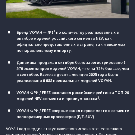
1
Бренд VOYAH — №1
по количеству реализованных в
октябре моделей российского сегмента NEV, как
официально представленных в стране, так и ввозимых
по параллельному импорту.
Динамика продаж: в октябре было зарегистрировано 1
576 экземпляров моделей VOYAH, что на 72% больше, чем
в сентябре. Всего за десять месяцев 2025 года было
реализовано 6 688 премиальных моделей VOYAH.
VOYAH ФРИ / FREE возглавил российские рейтинги ТОП-20
2
моделей NEV-сегмента и премиум-класса
.
VOYAH ФРИ / FREE впервые занял первое место в сегменте
полноразмерных кроссоверов (E/F-SUV)
VOYAH подтвердил статус ключевого игрока отечественного
сегмента моделей на новых источниках энергии. По итогам