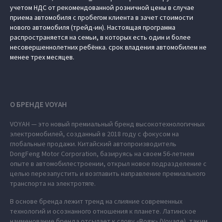
учетом НДС от рекомендованной розничной цены в случае
приема автомобиля с пробегом клиента в зачет стоимости
нового автомобиля (трейд-ин). Настоящая программа
распространяется на семьи, в которых есть один и более
несовершеннолетних ребёнка. срок владения автомобилем не
менее трех месяцев.
О БРЕНДЕ VOYAH
VOYAH — это новый премиальный бренд высокотехнологичных
электромобилей, созданный в 2018 году с фокусом на
глобальные продажи. Китайский автопроизводитель
DongFeng Motor Corporation, базируясь на своем 56-летнем
опыте в автомобилестроении, открыл новое подразделение с
целью перезапустить и возглавить направление премиального
транспорта на электротяге.
В основе бренда лежит тренд на слияние современных
технологий и осознанного отношения к планете. Латинское
наименование бренда отсылает к слову «Вояж» (Voyage), таким