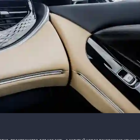
тно, пространство для ног есть, а залитый через панорамную крышу с