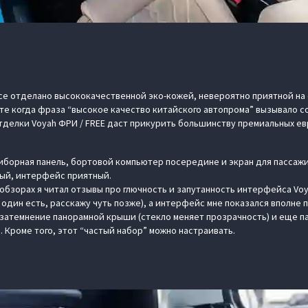
все отделано высококачественной эко-кожей, невероятно приятной на
те когда фраза “высокое качество китайского автопрома” вызывало с
отделки Voyah ФРИ / FREE даст прикурить большинству премиальных е
риборная панель, бортовой компьютер посередине и экран для пассажи
ый, интерфейс приятный.
 обзорах я читал отзывы про глючность и запутанность интерфейса Voy
, один есть, расскажу чуть позже), а интерфейс мне показался вполне 
затемнение панорамной крыши (стекло меняет прозрачность) и еще п
 Кроме того, этот “частый набор” можно настраивать.