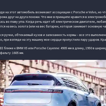
ляде на этот автомобиль возникают ассоциации с Porsche и Volvo, но чт
ома друг на друга похожи. Что мне в принципе нравится в электромоб
ась во главу угла. Когда речь идет об электрическом двигателе, люба
ся на весь золота (или на вес батареи, которая занимает основную ча
еся ручки, обтекаемый кузов и зализанность кормы – все это выполнен
но, при взгляде на эту машину мое сердце пропустило пару ударов. Кра
EE ближе к BMW X5 или Porsche Cayenne: 4905 мм в длину, 1950 в ширин
фальту: 1605 мм.