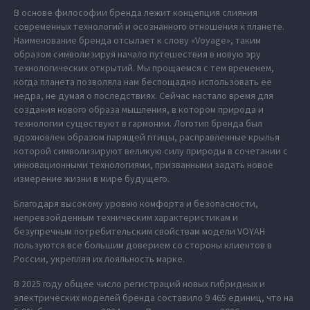
В основе философии бренда лежит концепция слияния
современных технологий и осознанного отношения к планете.
Наименование бренда отсылает к слову «Voyage», таким
образом символизируя начало путешествия в новую эру
технологических открытий. Мы прощаемся с тем временем,
когда планета позволяла нам беспощадно использовать ее
недра, не думая о последствиях. Сейчас настало время для
создания нового образа мышления, в котором природа и
технологии существуют в гармонии. Логотип бренда был
вдохновлен образом парящей птицы, расправленные крылья
которой символизируют великую силу природы в сочетании с
инновационными технологиями, призванными задать новое
измерение жизни в мире будущего.
Благодаря высокому уровню комфорта и безопасности,
непревзойденным техническим характеристикам и
безупречным потребительским свойствам модели VOYAH
пользуются все большим доверием со стороны клиентов в
России, укрепляя их лояльность марке.
В 2025 году общее число регистраций новых гибридных и
электрических моделей бренда составило 9 465 единиц, что на