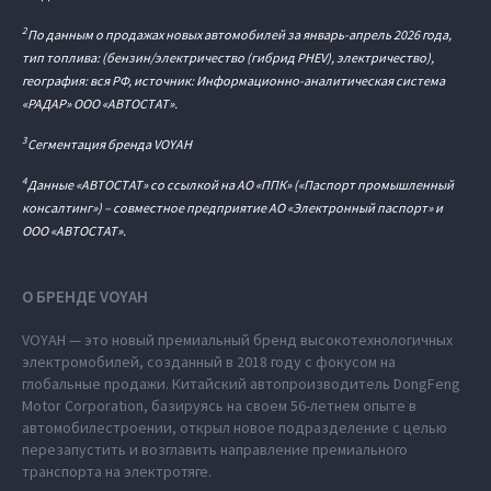
2
По данным о продажах новых автомобилей за январь-апрель 2026 года,
тип топлива: (бензин/электричество (гибрид PHEV), электричество),
география: вся РФ, источник: Информационно-аналитическая система
«РАДАР» ООО «АВТОСТАТ».
3
Сегментация бренда VOYAH
4
Данные «АВТОСТАТ» со ссылкой на АО «ППК» («Паспорт промышленный
консалтинг») – совместное предприятие АО «Электронный паспорт» и
ООО «АВТОСТАТ».
О БРЕНДЕ VOYAH
VOYAH — это новый премиальный бренд высокотехнологичных
электромобилей, созданный в 2018 году с фокусом на
глобальные продажи. Китайский автопроизводитель DongFeng
Motor Corporation, базируясь на своем 56-летнем опыте в
автомобилестроении, открыл новое подразделение с целью
перезапустить и возглавить направление премиального
транспорта на электротяге.