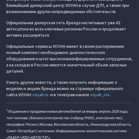
ближайший дилерский центр VOYAH в случае ДТП, а также при
возникновении других непредвиденных обстоятельств.
Официальная дилерская сеть бренда насчитывает уже 62
автосалона во всех ключевых регионах России и продолжает
активно расширяться.
Официальные сервисы VOYAH имеют в своем распоряжении
полный комплект необходимого диагностического
оборудования и штат высококвалифицированных сотрудников,
а на складах в России имеется значительный объем запасных
деталей.
Узнать другие новости, а также получить информацию о
моделях и акциях бренда можно на странице официального
сайта VOYAH:
voyah.ru
и в телеграм-канале
voyah_rus
.
1
По данным о продажах новых автомобилей за январь-апрель 2026 года,
тип топлива: (бензин/электричество (гибрид PHEV), электричество),
география: Регион (Москва, Московская область, Ленинградская область,
Санкт-Петербург), источник: Информационно-аналитическая система
«РАДАР» ООО «АВТОСТАТ».