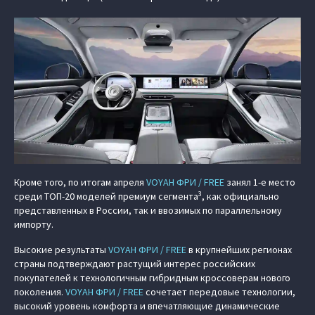
Кроме того, по итогам апреля
VOYAH ФРИ / FREE
занял 1-е место
3
среди ТОП-20 моделей премиум сегмента
, как официально
представленных в России, так и ввозимых по параллельному
импорту.
Высокие результаты
VOYAH ФРИ / FREE
в крупнейших регионах
страны подтверждают растущий интерес российских
покупателей к технологичным гибридным кроссоверам нового
поколения.
VOYAH ФРИ / FREE
сочетает передовые технологии,
высокий уровень комфорта и впечатляющие динамические