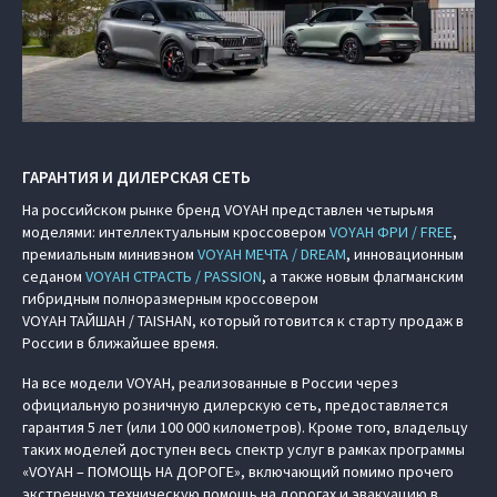
ГАРАНТИЯ И ДИЛЕРСКАЯ СЕТЬ
На российском рынке бренд VOYAH представлен четырьмя
моделями: интеллектуальным кроссовером
VOYAH ФРИ / FREE
,
премиальным минивэном
VOYAH МЕЧТА / DREAM
, инновационным
седаном
VOYAH СТРАСТЬ / PASSION
, а также новым флагманским
гибридным полноразмерным кроссовером
VOYAH ТАЙШАН / TAISHAN, который готовится к старту продаж в
России в ближайшее время.
На все модели VOYAH, реализованные в России через
официальную розничную дилерскую сеть, предоставляется
гарантия 5 лет (или 100 000 километров). Кроме того, владельцу
таких моделей доступен весь спектр услуг в рамках программы
«VOYAH – ПОМОЩЬ НА ДОРОГЕ», включающий помимо прочего
экстренную техническую помощь на дорогах и эвакуацию в