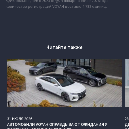
5,9% больше, чем в 2024 году. В январе-апреле 2026 года
количество регистраций VOYAH достигло 4 782 единиц.
Читайте также
31
ИЮЛЯ
2026
28
АВТОМОБИЛИ VOYAH ОПРАВДЫВАЮТ ОЖИДАНИЯ У
Д