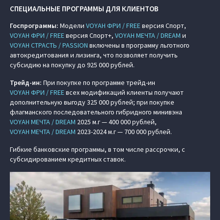
СПЕЦИАЛЬНЫЕ ПРОГРАММЫ ДЛЯ КЛИЕНТОВ
Госпрограммы:
Модели
VOYAH ФРИ / FREE
версия Спорт,
VOYAH ФРИ / FREE
версия Спорт+,
VOYAH МЕЧТА / DREAM
и
VOYAH СТРАСТЬ / PASSION
включены в программу льготного
автокредитования и лизинга, что позволяет получить
субсидию на покупку до 925 000 рублей.
Трейд-ин:
При покупке по программе трейд-ин
VOYAH ФРИ / FREE
всех модификаций клиенты получают
дополнительную выгоду 325 000 рублей; при покупке
флагманского последовательного гибридного минивэна
VOYAH МЕЧТА / DREAM
2025 м.г — 400 000 рублей,
VOYAH МЕЧТА / DREAM
2023-2024 м.г — 700 000 рублей.
Гибкие банковские программы, в том числе рассрочки, с
субсидированием кредитных ставок.