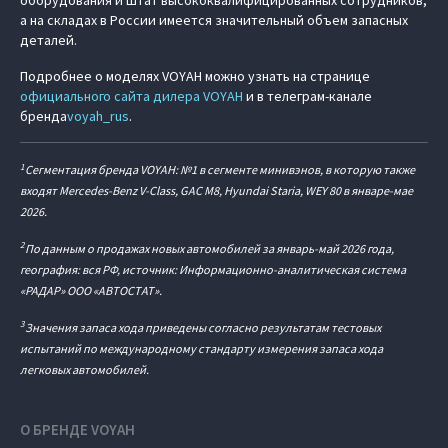
оборудования и штат высококвалифицированных сотрудников,
а на складах в России имеется значительный объем запасных
деталей.
Подробнее о моделях VOYAH можно узнать на странице
официального сайта дилера VOYAH
и в телеграм-канале
бренда
voyah_rus
.
1
Сегментация бренда VOYAH: №1 в сегменте минивэнов, в которую также
входят Mercedes-Benz V-Class, GAC M8, Hyundai Staria, WEY 80 в январе-мае
2026.
2
По данным о продажах новых автомобилей за январь-май 2026 года,
география: вся РФ, источник: Информационно-аналитическая система
«РАДАР» ООО «АВТОСТАТ».
3
Значения запаса хода приведены согласно результатам тестовых
испытаний по международному стандарту измерения запаса хода
легковых автомобилей.
О БРЕНДЕ VOYAH