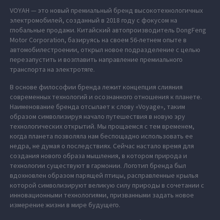
VOYAH — это новый премиальный бренд высокотехнологичных
электромобилей, созданный в 2018 году с фокусом на
глобальные продажи. Китайский автопроизводитель DongFeng
Motor Corporation, базируясь на своем 56-летнем опыте в
автомобилестроении, открыл новое подразделение с целью
перезапустить и возглавить направление премиального
транспорта на электротяге.
В основе философии бренда лежит концепция слияния
современных технологий и осознанного отношения к планете.
Наименование бренда отсылает к слову «Voyage», таким
образом символизируя начало путешествия в новую эру
технологических открытий. Мы прощаемся с тем временем,
когда планета позволяла нам беспощадно использовать ее
недра, не думая о последствиях. Сейчас настало время для
создания нового образа мышления, в котором природа и
технологии существуют в гармонии. Логотип бренда был
вдохновлен образом парящей птицы, расправленные крылья
которой символизируют великую силу природы в сочетании с
инновационными технологиями, призванными задать новое
измерение жизни в мире будущего.