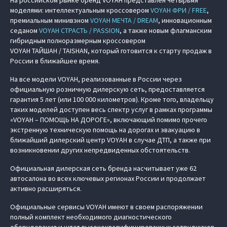
На российском рынке бренд VOYAH представлен четырьмя
моделями: интеллектуальным кроссовером
VOYAH ФРИ / FREE
,
премиальным минивэном
VOYAH МЕЧТА / DREAM
, инновационным
седаном
VOYAH СТРАСТЬ / PASSION
, а также новым флагманским
гибридным полноразмерным кроссовером
VOYAH ТАЙШАН / TAISHAN, который готовится к старту продаж в
России в ближайшее время.
На все модели VOYAH, реализованные в России через
официальную розничную дилерскую сеть, предоставляется
гарантия 5 лет (или 100 000 километров). Кроме того, владельцу
таких моделей доступен весь спектр услуг в рамках программы
«VOYAH – ПОМОЩЬ НА ДОРОГЕ», включающий помимо прочего
экстренную техническую помощь на дорогах и эвакуацию в
ближайший дилерский центр VOYAH в случае ДТП, а также при
возникновении других непредвиденных обстоятельств.
Официальная дилерская сеть бренда насчитывает уже 62
автосалона во всех ключевых регионах России и продолжает
активно расширяться.
Официальные сервисы VOYAH имеют в своем распоряжении
полный комплект необходимого диагностического