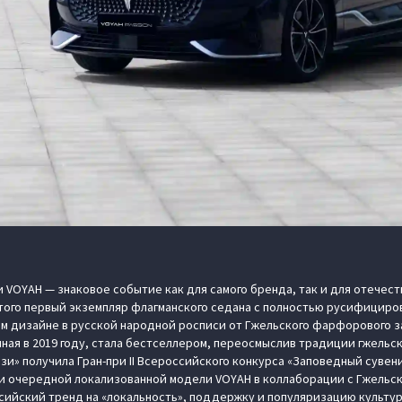
 VOYAH — знаковое событие как для самого бренда, так и для отечес
этого первый экземпляр флагманского седана с полностью русифицир
м дизайне в русской народной росписи от Гжельского фарфорового з
нная в 2019 году, стала бестселлером, переосмыслив традиции гжельск
зи» получила Гран-при II Всероссийского конкурса «Заповедный сувен
ии очередной локализованной модели VOYAH в коллаборации с Гжель
ссийский тренд на «локальность», поддержку и популяризацию культур