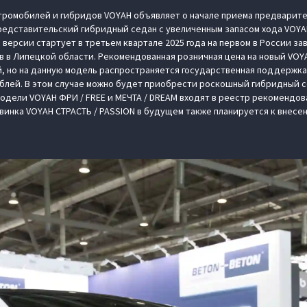
тромобилей и гибридов VOYAH объявляет о начале приема предварите
едставительский гибридный седан с увеличенным запасом хода VOYAH
версии стартует в третьем квартале 2025 года на первом в России за
 в Липецкой области. Рекомендованная розничная цена на новый VOYA
ей, но на данную модель распространяется государственная поддержка 
ублей. В этом случае можно будет приобрести роскошный гибридный се
одели VOYAH ФРИ / FREE и МЕЧТА / DREAM входят в реестр рекомендов
овинка VOYAH СТРАСТЬ / PASSION в будущем также планируется к внесе