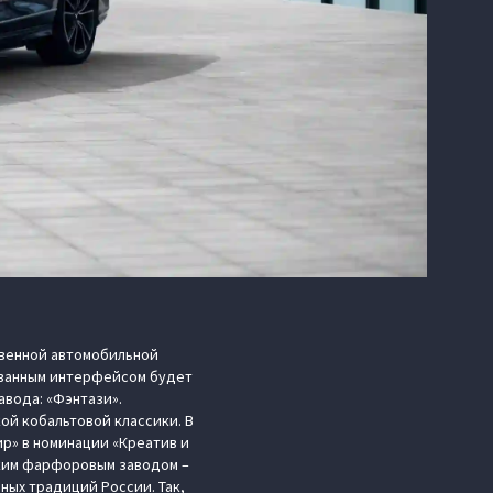
твенной автомобильной
ованным интерфейсом будет
авода: «Фэнтази».
ой кобальтовой классики. В
ир» в номинации «Креатив и
ским фарфоровым заводом –
ных традиций России. Так,