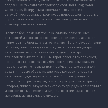
электромобилей, созданный в 2018 с фокусом на глобальные
продажи. Китайский автопроизводитель DongFeng Motor
Corporation, базируясь на своем 53-летнем опыте в
автомобилестроении, открыл новое подразделение с целью
перезапустить и возглавить направление премиального
транспорта на электротяге.
В основе бренда лежит тренд на слияние современных
технологий и осознанного отношения к планете. Латинское
наименование бренда отсылает к слову «Вояж» (Voyage), таким
образом, символизируя начало путешествия в новую эру
технологических открытий в концепции Новая эра
технологических открытий*. Мы прощаемся с тем временем,
когда планета позволяла нам беспощадно использовать ее
недра, не думая о последствиях. Сейчас настало время для
создания нового образа мышления, в котором природа и
технологии существуют в гармонии. Логотип бренда был
вдохновлен образом парящей птицы, расправленные крылья
которой, символизируют великую силу природы в сочетании с
инновационными технологиями, призванными задать новое
измерение жизни в мире будущего.