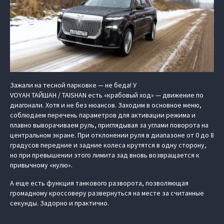
Зажали на тесной парковке — не беда! У
VOYAH ТАЙШАН / TAISHAN есть «крабовый ход» — движение по
диагонали. Хотя и не без нюансов. Заходим в основное меню,
соблюдаем перечень параметров для активации режима и
плавно выворачиваем руль, приглядывая за углами поворота на
центральном экране. При отклонении руля в диапазоне от 0 до 8
градусов передние и задние колеса крутятся в одну сторону,
но при превышении этого лимита зад вновь возвращается к
привычному «нулю».
А еще есть функция танкового разворота, позволяющая
громадному кроссоверу развернуться на месте за считанные
секунды. Задорно и практично.