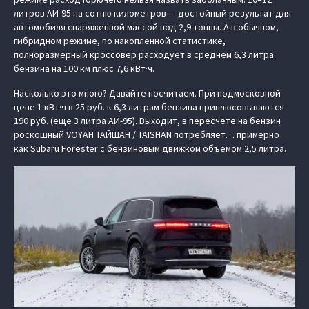
литров АИ-95 на сотню километров — достойный результат для
автомобиля снаряженной массой под 2,9 тонны. А в обычном,
гибридном режиме, по накопленной статистике,
полноразмерный кроссовер расходует в среднем 6,3 литра
бензина на 100 км плюс 7,6 кВт·ч.
Насколько это много? Давайте посчитаем. При подмосковной
цене 1 кВт·ч в 25 руб. к 6,3 литрам бензина приплюсовываются
190 руб. (еще 3 литра АИ-95). Выходит, в пересчете на бензин
роскошный VOYAH ТАЙШАН / TAISHAN потребляет… примерно
как Subaru Forester с бензиновым движком объемом 2,5 литра.