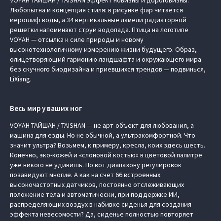
VOYAH ТАЙШАН / TAISHAN эффект новизны и дороговизны.
Любопытна и концепция стиля: в рисунке фар читается
иероглиф воды, а 34 вертикальные ламели радиаторной
решетки напоминают струи водопада. Птица на логотипе
VOYAH — отсылка к силе природы и новому
высокотехнологичному измерению жизни будущего. Образ,
олицетворяющий гармонию ландшафта и окружающего мира
без скучного биодизайна и приевшихся трендов — подвинься,
LiXiang.
Весь мир у ваших ног
VOYAH ТАЙШАН / TAISHAN — не арт-объект для любования, а
машина для езды. Но не обычной, а ультракомфортной. Что
значит ультра? Возьмем, к примеру, кресла, коих здесь шесть.
Конечно, эко-кожей и «слоновой костью» в цветовой палитре
уже никого не удивишь. Но вот диапазону регулировок
позавидуют многие. А как на счет 66 встроенных
высокочастотных датчиков, постоянно отслеживающих
положение тела и автоматически, при поддержке ИИ,
распределяющих воздух в набивке сиденья для создания
эффекта невесомости? Да, сиденье полностью повторяет