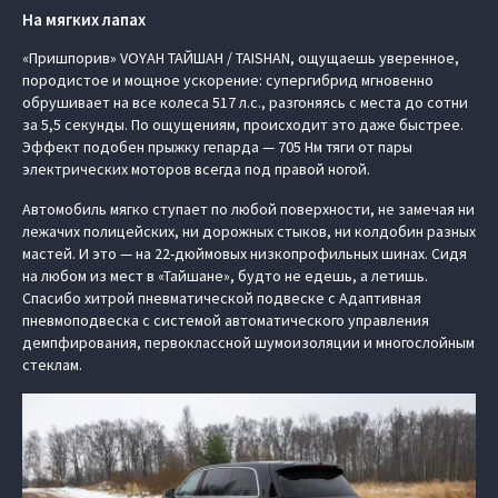
На мягких лапах
«Пришпорив» VOYAH ТАЙШАН / TAISHAN, ощущаешь уверенное,
породистое и мощное ускорение: супергибрид мгновенно
обрушивает на все колеса 517 л.с., разгоняясь с места до сотни
за 5,5 секунды. По ощущениям, происходит это даже быстрее.
Эффект подобен прыжку гепарда — 705 Нм тяги от пары
электрических моторов всегда под правой ногой.
Автомобиль мягко ступает по любой поверхности, не замечая ни
лежачих полицейских, ни дорожных стыков, ни колдобин разных
мастей. И это — на 22-дюймовых низкопрофильных шинах. Сидя
на любом из мест в «Тайшане», будто не едешь, а летишь.
Спасибо хитрой пневматической подвеске с Адаптивная
пневмоподвеска с системой автоматического управления
демпфирования, первоклассной шумоизоляции и многослойным
стеклам.