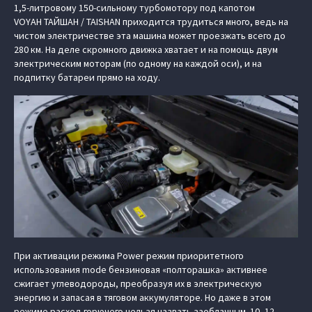
1,5-литровому 150-сильному турбомотору под капотом
VOYAH ТАЙШАН / TAISHAN приходится трудиться много, ведь на
чистом электричестве эта машина может проезжать всего до
280 км. На деле скромного движка хватает и на помощь двум
электрическим моторам (по одному на каждой оси), и на
подпитку батареи прямо на ходу.
При активации режима Power режим приоритетного
использования mode бензиновая «полторашка» активнее
сжигает углеводороды, преобразуя их в электрическую
энергию и запасая в тяговом аккумуляторе. Но даже в этом
режиме расход горючего нельзя назвать заоблачным. 10–12