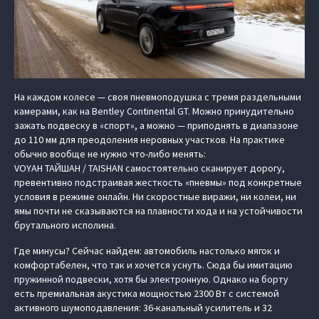
На каждом колесе — своя пневмоподушка с тремя раздельными
камерами, как на Bentley Continental GT. Можно принудительно
зажать подвеску в «спорт», а можно — приподнять в диапазоне
до 110 мм для преодоления неровных участков. На практике
обычно вообще не нужно что-либо менять:
VOYAH ТАЙШАН / TAISHAN самостоятельно сканирует дорогу,
превентивно подстраивая жесткость «пневмы» под конкретные
условия в режиме онлайн. Ни скоростные виражи, ни колеи, ни
ямы почти не сказываются на плавности хода и на устойчивости
брутального исполина.
Где минусы? Сейчас найдем: автомобиль настолько мягок и
комфортабелен, что так и хочется уснуть. Сюда бы имитацию
пружинной подвески, хотя бы электронную. Однако на борту
есть премиальная акустика мощностью 2300 Вт с системой
активного шумоподавления: 36-канальный усилитель и 32