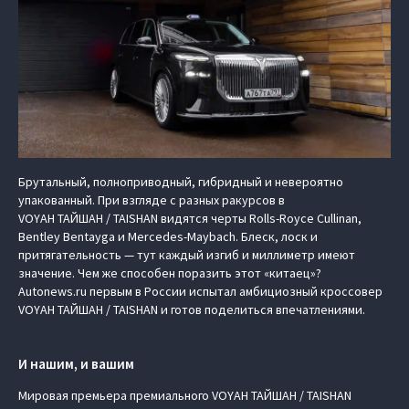
Брутальный, полноприводный, гибридный и невероятно
упакованный. При взгляде с разных ракурсов в
VOYAH ТАЙШАН / TAISHAN видятся черты Rolls-Royce Cullinan,
Bentley Bentayga и Mercedes-Maybach. Блеск, лоск и
притягательность — тут каждый изгиб и миллиметр имеют
значение. Чем же способен поразить этот «китаец»?
Autonews.ru первым в России испытал амбициозный кроссовер
VOYAH ТАЙШАН / TAISHAN и готов поделиться впечатлениями.
И нашим, и вашим
Мировая премьера премиального VOYAH ТАЙШАН / TAISHAN