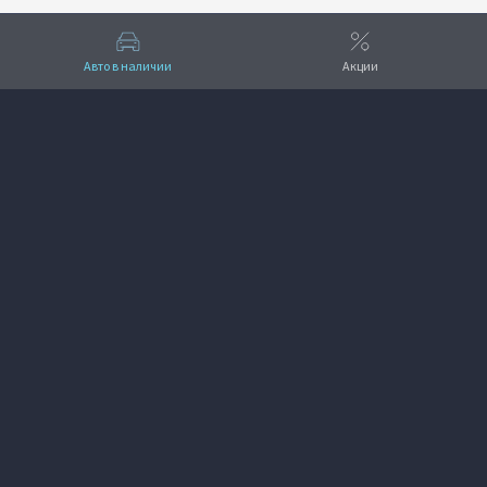
Авто в наличии
Акции
Вверх
VOYAH Мэйджор Олимп
+7 (812) 223-59-60